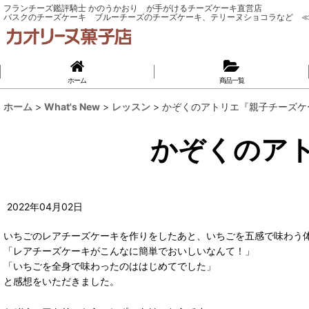
フランチーズ鑑評騎士 かのうかおり が手がけるチーズケーキ直営店
バスクのチーズケーキ ブルーチーズのチーズケーキ、テリーヌショコラなど ≪
ホーム
商品一覧
ホーム
>
What's New
>
レッスン
>
かぞくのアトリエ『親子チーズ
かぞくのア
2022
年
04
月
02
日
いちごのレアチーズケーキを作りをしたあと、いちごを五感で味わう
「レアチーズケーキがこんなに簡単でおいしいなんて！」
「いちごを全身で味わったのははじめてでした」
と感想をいただきました。