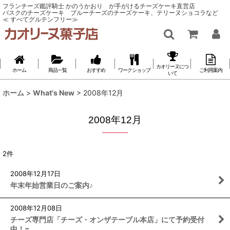
フランチーズ鑑評騎士 かのうかおり が手がけるチーズケーキ直営店
バスクのチーズケーキ ブルーチーズのチーズケーキ、テリーヌショコラなど
≪ すべてグルテンフリー≫
カオリーヌにつ
ホーム
商品一覧
おすすめ
ワークショップ
ご利用案内
いて
ホーム
>
What's New
>
2008年12月
2008年12月
2
件
2008
年
12
月
17
日
年末年始営業日のご案内♪
2008
年
12
月
08
日
チーズ専門店「チーズ・オンザテーブル本店」にて予約受付
中！=