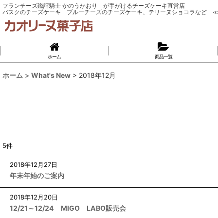
フランチーズ鑑評騎士 かのうかおり が手がけるチーズケーキ直営店
バスクのチーズケーキ ブルーチーズのチーズケーキ、テリーヌショコラなど ≪
ホーム
商品一覧
ホーム
>
What's New
>
2018年12月
5
件
2018
年
12
月
27
日
年末年始のご案内
2018
年
12
月
20
日
12/21～12/24 MIGO LABO販売会