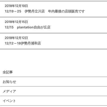
2018
年
12
月
19
日
12/19～25 伊勢丹立川店 年内最後の店頭販売です
2018
年
12
月
15
日
12/15 plantation自由が丘店
2018
年
12
月
12
日
12/12～18伊勢丹浦和店
全記事
お知らせ
メディア
イベント