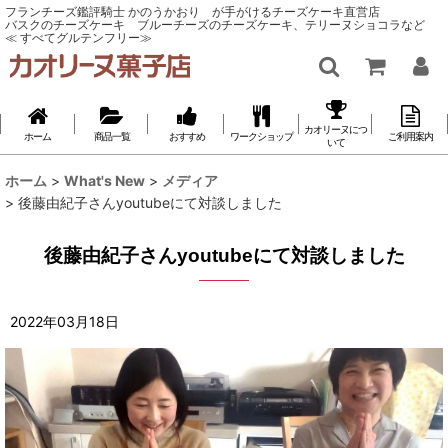
フランチーズ鑑評騎士 かのうかおり が手がけるチーズケーキ直営店
バスクのチーズケーキ ブルーチーズのチーズケーキ、テリーヌショコラなど
≪ すべてグルテンフリー≫
カオリーヌにつ
ホーム
商品一覧
おすすめ
ワークショップ
ご利用案内
いて
ホーム
>
What's New
>
メディア
>
後藤由紀子さんyoutubeにて対談しました
後藤由紀子さんyoutubeにて対談しました
2022
年
03
月
18
日