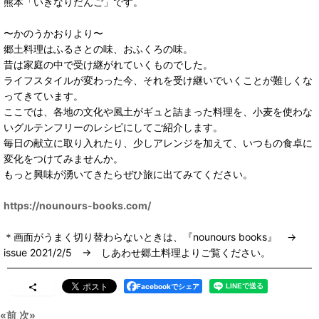
熊本「いきなりだんご」です。
〜かのうかおりより〜
郷土料理はふるさとの味、おふくろの味。
昔は家庭の中で受け継がれていくものでした。
ライフスタイルが変わった今、それを受け継いでいくことが難しくな
ってきています。
ここでは、各地の文化や風土がギュと詰まった料理を、小麦を使わな
いグルテンフリーのレシピにしてご紹介します。
毎日の献立に取り入れたり、少しアレンジを加えて、いつもの食卓に
変化をつけてみませんか。
もっと興味が湧いてきたらぜひ旅に出てみてください。
https://nounours-books.com/
＊画面がうまく切り替わらないときは、『nounours books』 →
issue 2021/2/5 → しあわせ郷土料理よりご覧ください。
Facebookでシェア
«
前
次
»