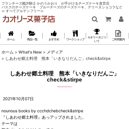
フランチーズ鑑評騎士 かのうかおり が手がけるチーズケーキ直営店
バスクのチーズケーキ ブルーチーズのチーズケーキ、テリーヌショコラなど
≪ すべてグルテンフリー≫
カオリーヌにつ
ホーム
商品一覧
おすすめ
ワークショップ
ご利用案内
いて
ホーム
>
What's New
>
メディア
>
しあわせ郷土料理 熊本「いきなりだんご」check&stirpe
しあわせ郷土料理 熊本「いきなりだんご」
check&stirpe
2021
年
10
月
07
日
nounous books by ccchdchebcheck&stripe
『しあわせ郷土料理』あっアップされました。
テーマは