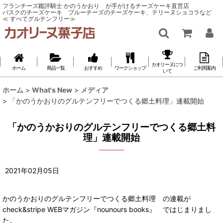
フランチーズ鑑評騎士 かのうかおり が手がけるチーズケーキ直営店
バスクのチーズケーキ ブルーチーズのチーズケーキ、テリーヌショコラなど
≪ すべてグルテンフリー≫
カオリーヌにつ
ホーム
商品一覧
おすすめ
ワークショップ
ご利用案内
いて
ホーム
>
What's New
>
メディア
>
「かのうかおりのグルテンフリーでつくる郷土料理」連載開始
「かのうかおりのグルテンフリーでつくる郷土料
理」連載開始
2021
年
02
月
05
日
かのうかおりのグルテンフリーでつくる郷土料理 の連載が
check&stripe WEBマガジン『nounours books』 ではじまりまし
た。