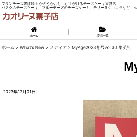
フランチーズ鑑評騎士 かのうかおり が手がけるチーズケーキ直営店
バスクのチーズケーキ ブルーチーズのチーズケーキ、テリーヌショコラなど ≪
ホーム
商品一覧
ホーム
>
What's New
>
メディア
>
MyAge2023冬号vol.30 集英社
M
2023
年
12
月
01
日