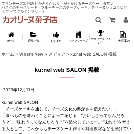
フランチーズ鑑評騎士 かのうかおり が手がけるチーズケーキ直営店
バスクのチーズケーキ ブルーチーズのチーズケーキ、テリーヌショコラなど
≪ すべてグルテンフリー≫
カオリーヌにつ
ホーム
商品一覧
おすすめ
ワークショップ
ご利用案内
いて
ホーム
>
What's New
>
メディア
>
ku:nel web SALON 掲載
ku:nel web SALON 掲載
2023
年
12
月
11
日
ku:nel web SALON
「チーズケーキを通して、チーズ文化の奥深さを伝えたい」。
「食べものを味わうことによって感じる、“おいしさってなんだろ
う？”、“味わうってなんだろう？”を追求しています。“味わう”を考え
る人として、これからもチーズケーキ作りや料理教室などを続けてい