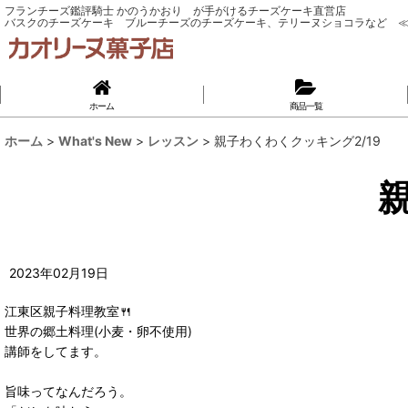
フランチーズ鑑評騎士 かのうかおり が手がけるチーズケーキ直営店
バスクのチーズケーキ ブルーチーズのチーズケーキ、テリーヌショコラなど ≪
ホーム
商品一覧
ホーム
>
What's New
>
レッスン
>
親子わくわくクッキング2/19
2023
年
02
月
19
日
江東区親子料理教室🍴
世界の郷土料理(小麦・卵不使用)
講師をしてます。
旨味ってなんだろう。