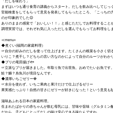
「だしを味わう」
まずはいつも通り食育の講義からスタート。だしを飲み比べしてじっ
官能検査をしてもらって意見を発表してもらったところ、「こっちの
のが印象的でした😌
ありのままの感覚で「おいしい！！」と感じただしでお料理することが
調理実習では、それぞれ気に入っただしを選んでもらってお料理をし
≪menu»
◆煮ぐい(福岡の家庭料理）
☞自分の好みのだしを使って仕上げます。たくさんの根菜を小さく切
いりこ？煮干し？どちらの言い方なのかによって自分のルーツがわか
◆ブリの竜田揚げ🐟
☞立派なブリが届きました。年取り魚で出世魚、おめでたいお魚です
鮭？鰤？糸魚川が境目なんです。
◆濃厚いちごゼリー🍓
☞水分を使わず、いちご果肉と果汁だけで仕上げるゼリー
果実感たっぷり！自然の甘さにゼリーが好きになった！という意見も🙌
滋味あふれる日本の家庭料理。
生まれたばかりの赤ちゃんが飲む母乳には、甘味や旨味（グルタミン
だから、子どもにとってだしの味は安心できる味なんですね。