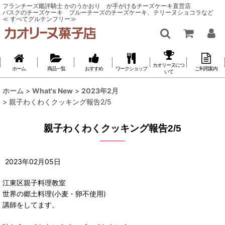
フランチーズ鑑評騎士 かのうかおり が手がけるチーズケーキ直営店
バスクのチーズケーキ ブルーチーズのチーズケーキ、テリーヌショコラなど
≪ すべてグルテンフリー≫
カオリーヌにつ
ホーム
商品一覧
おすすめ
ワークショップ
ご利用案内
いて
ホーム
>
What's New
>
2023年2月
>
親子わくわくクッキング報告2/5
親子わくわくクッキング報告2/5
2023
年
02
月
05
日
江東区親子料理教室
世界の郷土料理(小麦・卵不使用)
講師をしてます。