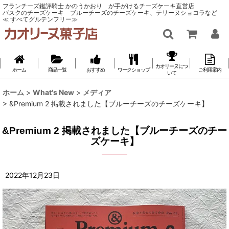
フランチーズ鑑評騎士 かのうかおり が手がけるチーズケーキ直営店
バスクのチーズケーキ ブルーチーズのチーズケーキ、テリーヌショコラなど
≪ すべてグルテンフリー≫
カオリーヌにつ
ホーム
商品一覧
おすすめ
ワークショップ
ご利用案内
いて
ホーム
>
What's New
>
メディア
>
&Premium 2 掲載されました【ブルーチーズのチーズケーキ】
&Premium 2 掲載されました【ブルーチーズのチー
ズケーキ】
2022
年
12
月
23
日