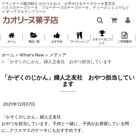
フランチーズ鑑評騎士 かのうかおり が手がけるチーズケーキ直営店
バスクのチーズケーキ ブルーチーズのチーズケーキ、テリーヌショコラなど
≪ すべてグルテンフリー≫
カオリーヌにつ
ホーム
商品一覧
おすすめ
ワークショップ
ご利用案内
いて
ホーム
>
What's New
>
メディア
>
「かぞくのじかん」婦人之友社 おやつ担当しています
「かぞくのじかん」婦人之友社 おやつ担当してい
ます
2021
年
12
月
07
日
「かぞくのじかん」婦人之友社
おやつを担当しています。子供と一緒に、子供がお昼寝している間
に…クリスマスのケーキにもおすすめです。