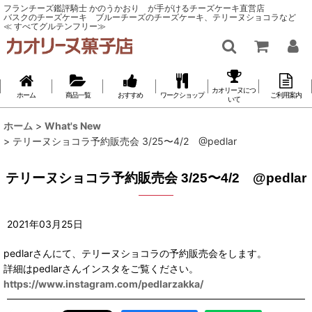
フランチーズ鑑評騎士 かのうかおり が手がけるチーズケーキ直営店
バスクのチーズケーキ ブルーチーズのチーズケーキ、テリーヌショコラなど
≪ すべてグルテンフリー≫
カオリーヌにつ
ホーム
商品一覧
おすすめ
ワークショップ
ご利用案内
いて
ホーム
>
What's New
>
テリーヌショコラ予約販売会 3/25〜4/2 @pedlar
テリーヌショコラ予約販売会 3/25〜4/2 @pedlar
2021
年
03
月
25
日
pedlarさんにて、テリーヌショコラの予約販売会をします。
詳細はpedlarさんインスタをご覧ください。
https://www.instagram.com/pedlarzakka/