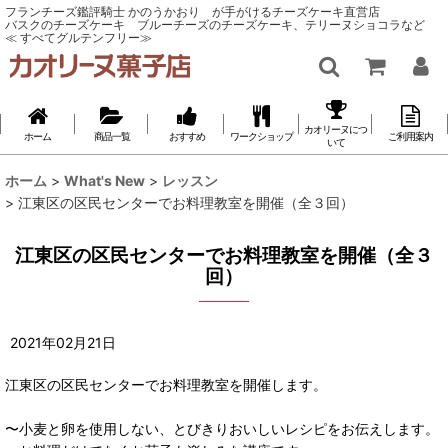
フランチーズ鑑評騎士 かのうかおり が手がけるチーズケーキ直営店
バスクのチーズケーキ ブルーチーズのチーズケーキ、テリーヌショコラなど
≪ すべてグルテンフリー≫
カオリーヌにつ
ホーム
商品一覧
おすすめ
ワークショップ
ご利用案内
いて
ホーム
>
What's New
>
レッスン
>
江東区の区民センターでお料理教室を開催（全３回）
江東区の区民センターでお料理教室を開催（全３
回）
2021
年
02
月
21
日
江東区の区民センターでお料理教室を開催します。
〜小麦と卵を使用しない、とびきりおいしいレシピをお伝えします。