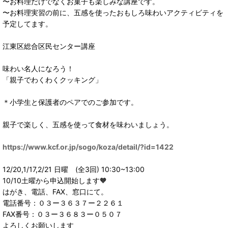
〜お料理だけでなくお菓子も楽しみな講座です。
〜お料理実習の前に、五感を使ったおもしろ味わいアクティビティを
予定してます。
江東区総合区民センター講座
味わい名人になろう！
「親子でわくわくクッキング」
＊小学生と保護者のペアでのご参加です。
親子で楽しく、五感を使って食材を味わいましょう。
https://www.kcf.or.jp/sogo/koza/detail/?id=1422
12/20,1/17,2/21 日曜 (全3回) 10:30~13:00
10/10土曜から申込開始します🧡
はがき、電話、FAX、窓口にて。
電話番号：０３ー３６３７ー２２６１
FAX番号：０３ー３６８３ー０５０７
よろしくお願いします