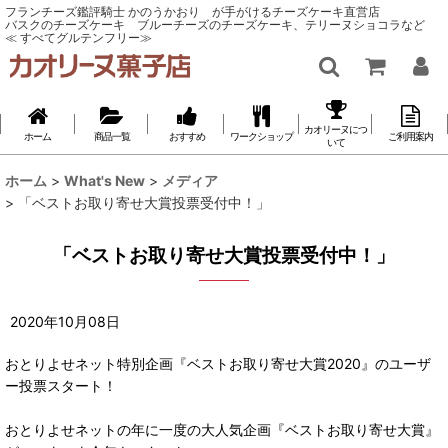
フランチーズ鑑評騎士 かのうかおり が手がけるチーズケーキ直営店
バスクのチーズケーキ ブルーチーズのチーズケーキ、テリーヌショコラなど
≪ すべてグルテンフリー≫
カオリーヌにつ
ホーム
商品一覧
おすすめ
ワークショップ
ご利用案内
いて
ホーム
>
What's New
>
メディア
>
「ベストお取り寄せ大賞投票受付中！」
「ベストお取り寄せ大賞投票受付中！」
2020
年
10
月
08
日
おとりよせネット特別企画『ベストお取り寄せ大賞2020』のユーザ
ー投票スタート！
おとりよせネットの年に一度の大人気企画『ベストお取り寄せ大賞』