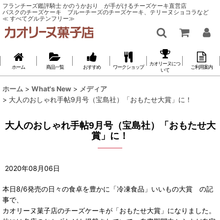
フランチーズ鑑評騎士 かのうかおり が手がけるチーズケーキ直営店
バスクのチーズケーキ ブルーチーズのチーズケーキ、テリーヌショコラなど
≪ すべてグルテンフリー≫
カオリーヌにつ
ホーム
商品一覧
おすすめ
ワークショップ
ご利用案内
いて
ホーム
>
What's New
>
メディア
>
大人のおしゃれ手帖9月号（宝島社）「おもたせ大賞」に！
大人のおしゃれ手帖9月号（宝島社）「おもたせ大
賞」に！
2020
年
08
月
06
日
本日8/6発売の日々の食卓を豊かに「冷凍食品」いいもの大賞 の記
事で、
カオリーヌ菓子店のチーズケーキが「おもたせ大賞」になりました。