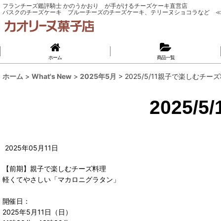
フランチーズ鑑評騎士 かのうかおり が手がけるチーズケーキ直営店
バスクのチーズケーキ ブルーチーズのチーズケーキ、テリーヌショコラなど ≪
ホーム
商品一覧
ホーム
>
What's New
>
2025年5月
>
2025/5/11親子で楽しむチー
2025
2025
年
05
月
11
日
【前期】親子で楽しむチーズ料理
軽くてやさしい「マカロニグラタン」
開催日：
2025年5月11日（日）