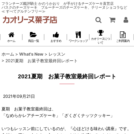
フランチーズ鑑評騎士 かのうかおり が手がけるチーズケーキ直営店
バスクのチーズケーキ ブルーチーズのチーズケーキ、テリーヌショコラなど
≪ すべてグルテンフリー≫
カオリーヌにつ
ホーム
商品一覧
おすすめ
ワークショップ
ご利用案内
いて
ホーム
>
What's New
>
レッスン
>
2021夏期 お菓子教室最終回レポート
2021夏期 お菓子教室最終回レポート
2021
年
09
月
21
日
夏期 お菓子教室最終回は、
「なめらかレアチーズケーキ」「ざくざくナッツクッキー」
いつもレッスン前にしているのが、『心ほどける味わい講座』です。