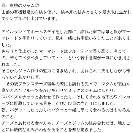
◎、白桃のジャム◎
山梨の有機栽培の白桃を使い、 桃本来の甘みと香りを最大限に生かし
てシンプルに仕上げています。
アイルランドでホームステイをした際に、訪れた家では母と娘がマー
マレードを手作りしていて、私も一緒にお手伝いをしたことがありま
した。
さらりと仕上がったマーマレードはフルーティで香り高く、今まで
の、苦くてベタベタしていて・・・という苦手意識が一気にかき消さ
れました。
そこからジャム作りの魅力に引き込まれ、あれこれ工夫をしながら作
っていた若かりし頃。
その後フランスチーズ留学の際にも訪れる先々で、マダムが裏山や
庭でとれたフルーツをかけあわせてミックスジャムにしたり、
スパイスやナッツとあわせて作ったり、そしてそれを地下のワインカ
ーブに貯蔵している光景を、たびたび目の当たりにしました。
朝、バゲットにたっぷりのバターと一緒に塗って食べるのはもちろん
のこと、
チーズとあわせる食べ方や、チーズとジャムの組み合わせは、地方ご
とに伝統的な組み合わせがあることを知り驚きました。