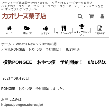
フランチーズ鑑評騎士 かのうかおり が手がけるチーズケーキ直営店
バスクのチーズケーキ ブルーチーズのチーズケーキ、テリーヌショコラなど
≪ すべてグルテンフリー≫
カオリーヌにつ
ホーム
商品一覧
おすすめ
ワークショップ
ご利用案内
いて
ホーム
>
What's New
>
2021年8月
>
横浜PONGEE おやつ便 予約開始！ 8/21発送
横浜PONGEE おやつ便 予約開始！ 8/21発送
2021
年
08
月
20
日
PONGEE おやつ便 予約開始しました。
お申し込みは
https://pongee.stores.jp/