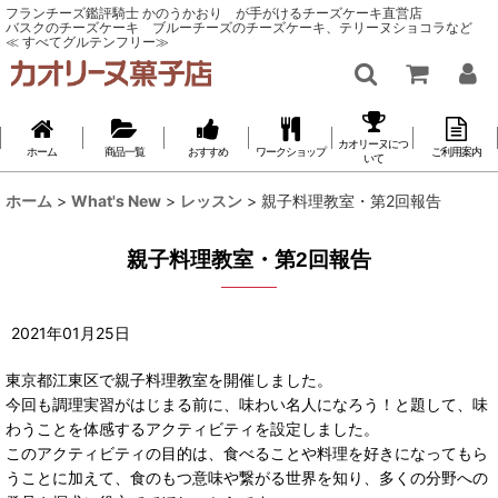
フランチーズ鑑評騎士 かのうかおり が手がけるチーズケーキ直営店
バスクのチーズケーキ ブルーチーズのチーズケーキ、テリーヌショコラなど
≪ すべてグルテンフリー≫
カオリーヌにつ
ホーム
商品一覧
おすすめ
ワークショップ
ご利用案内
いて
ホーム
>
What's New
>
レッスン
>
親子料理教室・第2回報告
親子料理教室・第2回報告
2021
年
01
月
25
日
東京都江東区で親子料理教室を開催しました。
今回も調理実習がはじまる前に、味わい名人になろう！と題して、味
わうことを体感するアクティビティを設定しました。
このアクティビティの目的は、食べることや料理を好きになってもら
うことに加えて、食のもつ意味や繋がる世界を知り、多くの分野への