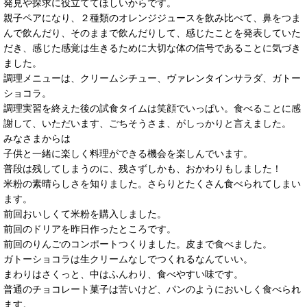
発見や探求に役立ててほしいからです。
親子ペアになり、２種類のオレンジジュースを飲み比べて、鼻をつま
んで飲んだり、そのままで飲んだりして、感じたことを発表していた
だき、感じた感覚は生きるために大切な体の信号であることに気づき
ました。
調理メニューは、クリームシチュー、ヴァレンタインサラダ、ガトー
ショコラ。
調理実習を終えた後の試食タイムは笑顔でいっぱい。食べることに感
謝して、いただいます、ごちそうさま、がしっかりと言えました。
みなさまからは
子供と一緒に楽しく料理ができる機会を楽しんでいます。
普段は残してしまうのに、残さずしかも、おかわりもしました！
米粉の素晴らしさを知りました。さらりとたくさん食べられてしまい
ます。
前回おいしくて米粉を購入しました。
前回のドリアを昨日作ったところです。
前回のりんごのコンポートつくりました。皮まで食べました。
ガトーショコラは生クリームなしでつくれるなんていい。
まわりはさくっと、中はふんわり、食べやすい味です。
普通のチョコレート菓子は苦いけど、パンのようにおいしく食べられ
ます。