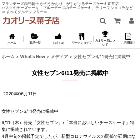
フランチーズ鑑評騎士 かのうかおり が手がけるチーズケーキ直営店
バスクのチーズケーキ ブルーチーズのチーズケーキ、テリーヌショコラなど
≪ すべてグルテンフリー≫
カオリーヌにつ
ホーム
商品一覧
おすすめ
ワークショップ
ご利用案内
いて
ホーム
>
What's New
>
メディア
>
女性セブン6/11発売に掲載中
女性セブン6/11発売に掲載中
2020
年
06
月
11
日
女性セブン6/11発売に掲載中
6/11（木）発売『女性セブン』/「本当においしいチーズケーキ」特
集に掲載されています。
4月中旬の掲載予定でしたが、新型コロナウィルスの関係で延期にな