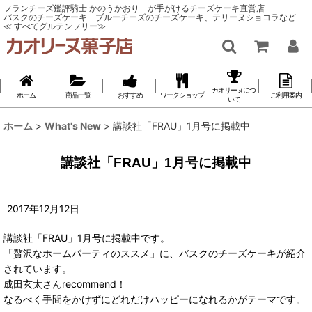
フランチーズ鑑評騎士 かのうかおり が手がけるチーズケーキ直営店
バスクのチーズケーキ ブルーチーズのチーズケーキ、テリーヌショコラなど
≪ すべてグルテンフリー≫
カオリーヌにつ
ホーム
商品一覧
おすすめ
ワークショップ
ご利用案内
いて
ホーム
>
What's New
>
講談社「FRAU」1月号に掲載中
講談社「FRAU」1月号に掲載中
2017
年
12
月
12
日
講談社「FRAU」1月号に掲載中です。
「贅沢なホームパーティのススメ」に、バスクのチーズケーキが紹介
されています。
成田玄太さんrecommend！
なるべく手間をかけずにどれだけハッピーになれるかがテーマです。