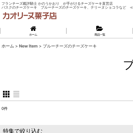
フランチーズ鑑評騎士 かのうかおり が手がけるチーズケーキ直営店
バスクのチーズケーキ ブルーチーズのチーズケーキ、テリーヌショコラなど ≪
ホーム
商品一覧
ホーム
>
New Item
>
ブルーチーズのチーズケーキ
0
件
表示数
:
並び順
:
特集で絞り込む