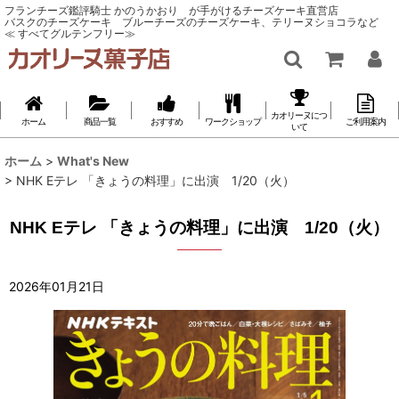
フランチーズ鑑評騎士 かのうかおり が手がけるチーズケーキ直営店
バスクのチーズケーキ ブルーチーズのチーズケーキ、テリーヌショコラなど
≪ すべてグルテンフリー≫
カオリーヌにつ
ホーム
商品一覧
おすすめ
ワークショップ
ご利用案内
いて
ホーム
>
What's New
>
NHK Eテレ 「きょうの料理」に出演 1/20（火）
NHK Eテレ 「きょうの料理」に出演 1/20（火）
2026
年
01
月
21
日