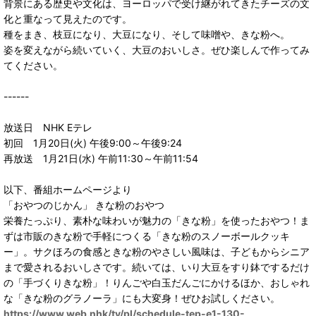
背景にある歴史や文化は、ヨーロッパで受け継がれてきたチーズの文
化と重なって見えたのです。
種をまき、枝豆になり、大豆になり、そして味噌や、きな粉へ。
姿を変えながら続いていく、大豆のおいしさ。ぜひ楽しんで作ってみ
てください。
------
放送日 NHK Eテレ
初回 1月20日(火) 午後9:00～午後9:24
再放送 1月21日(水) 午前11:30～午前11:54
以下、番組ホームページより
「おやつのじかん」 きな粉のおやつ
栄養たっぷり、素朴な味わいが魅力の「きな粉」を使ったおやつ！ま
ずは市販のきな粉で手軽につくる「きな粉のスノーボールクッキ
ー」。サクほろの食感ときな粉のやさしい風味は、子どもからシニア
まで愛されるおいしさです。続いては、いり大豆をすり鉢でするだけ
の「手づくりきな粉」！りんごや白玉だんごにかけるほか、おしゃれ
な「きな粉のグラノーラ」にも大変身！ぜひお試しください。
https://www.web.nhk/tv/pl/schedule-tep-e1-130-