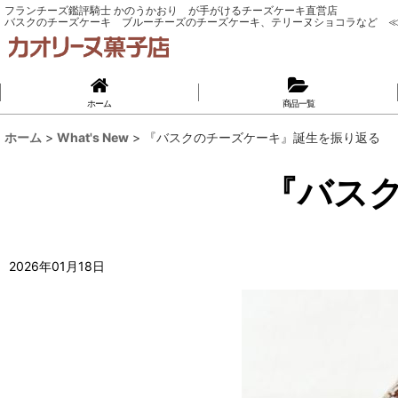
フランチーズ鑑評騎士 かのうかおり が手がけるチーズケーキ直営店
バスクのチーズケーキ ブルーチーズのチーズケーキ、テリーヌショコラなど ≪
ホーム
商品一覧
ホーム
>
What's New
>
『バスクのチーズケーキ』誕生を振り返る
『バス
2026
年
01
月
18
日