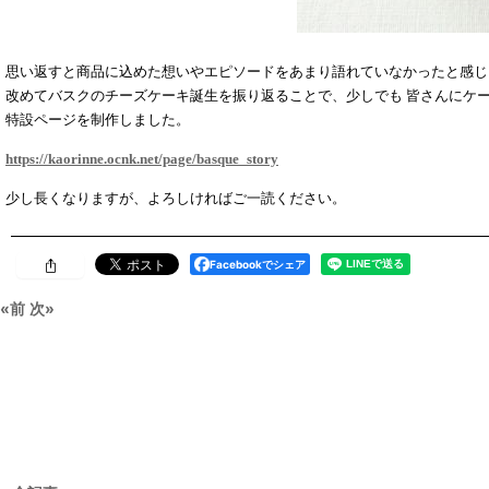
思い返すと商品に込めた想いやエピソードをあまり語れていなかったと感じ
改めてバスクのチーズケーキ誕生を振り返ることで、少しでも 皆さんにケ
特設ページを制作しました。
https://kaorinne.ocnk.net/page/basque_story
少し長くなりますが、よろしければご一読ください。
Facebookでシェア
«
前
次
»